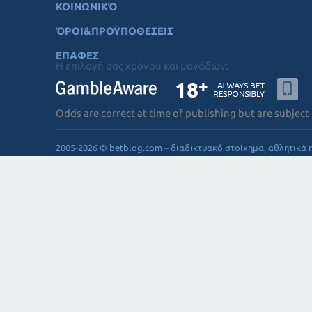
ΚΟΙΝΩΝΙΚΌ
ΌΡΟΙ&ΠΡΟΫΠΟΘΕΣΕΙΣ
ΕΠΑΦΕΣ
Η επιλογή σας χρόνου και μονάδων:
Odds are correct at time of publishing but are subject
2005-2026 © betblog.com – διαδικτυακό στοίχημα, αθλητικά