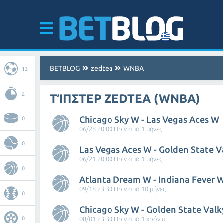
BETBLOG
zedtea
WNBA
13
2
ΤΊΠΣΤΕΡ ZEDTEA (WNBA)
Chicago Sky W - Las Vegas Aces W
0
06/28 20:00 Πριν από 1 μήνες
0
06/21 20:00 Πριν από 1 μήνες
0
Atlanta Dream W - Indiana Fever 
09/18 23:30 Πριν από 10 μήνες
0
Chicago Sky W - Golden State Valk
0
08/01 23:30 Πριν από 1 χρόνια