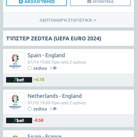
ΑΚΟΛΟΎΘΗΣΕ
ΜΉΝΥΜΑ
ΛΕΠΤΟΜΕΡΉ ΣΤΑΤΙΣΤΙΚΆ
ΤΊΠΣΤΕΡ ZEDTEA (UEFA EURO 2024)
Spain - England
07/14 19:00 Πριν από 2 χρόνια
zedtea
0
+0.78
Netherlands - England
07/10 19:00 Πριν από 2 χρόνια
zedtea
0
-0.50
Spain - France