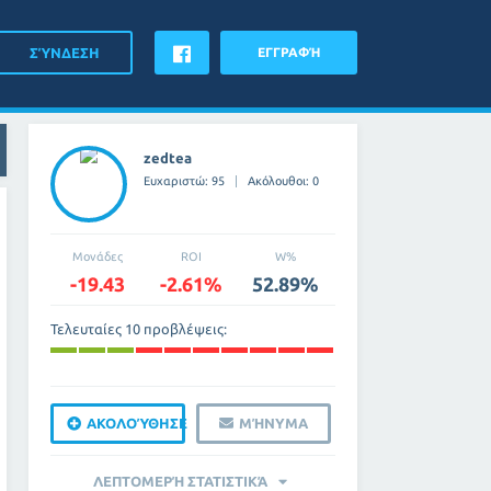
ΕΓΓΡΑΦΉ
zedtea
Ευχαριστώ: 95
Ακόλουθοι: 0
Μονάδες
ROI
W%
-19.43
-2.61%
52.89%
Τελευταίες 10 προβλέψεις:
ΑΚΟΛΟΎΘΗΣΕ
ΜΉΝΥΜΑ
ΛΕΠΤΟΜΕΡΉ ΣΤΑΤΙΣΤΙΚΆ