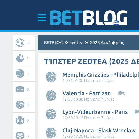
BETBLOG
zedtea
2025 Δεκέμβριος
8
1
ΤΊΠΣΤΕΡ ZEDTEA (2025 
Memphis Grizzlies - Philadelp
0
12/31 01:00 Πριν από 7 μήνες
0
Valencia - Partizan
0
12/30 19:30 Πριν από 7 μήνες
0
Lyon-Villeurbanne - Paris
12/30 19:15 Πριν από 7 μήνες
0
Cluj-Napoca - Slask Wroclaw
0
12/30 17:00 Πριν από 7 μήνες