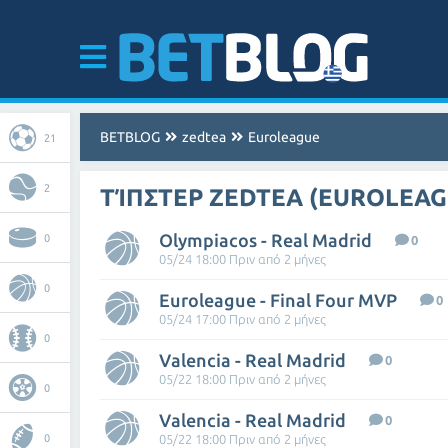
BETBLOG
zedtea
Euroleague
21
2
ΤΊΠΣΤΕΡ ZEDTEA (EUROLEAG
Olympiacos - Real Madrid
0
0
05/24 18:00 Πριν από 2 μήνες
0
Euroleague - Final Four MVP
0
05/24 17:00 Πριν από 2 μήνες
0
Valencia - Real Madrid
0
05/22 18:00 Πριν από 2 μήνες
0
Valencia - Real Madrid
0
0
05/22 18:00 Πριν από 2 μήνες