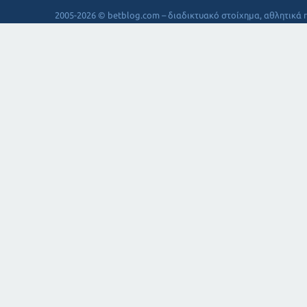
2005-2026 © betblog.com – διαδικτυακό στοίχημα, αθλητικά