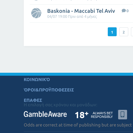
Baskonia - Maccabi Tel Aviv
0
04/07 19:00 Πριν από 4 μήνες
1
2
ΚΟΙΝΩΝΙΚΌ
ΌΡΟΙ&ΠΡΟΫΠΟΘΕΣΕΙΣ
ΕΠΑΦΕΣ
Η επιλογή σας χρόνου και μονάδων:
Odds are correct at time of publishing but are subject