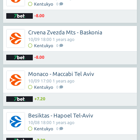
Kentukyo
0
-8.00
Crvena Zvezda Mts - Baskonia
10/09 18:00 1 years ago
Kentukyo
0
-8.00
Monaco - Maccabi Tel Aviv
10/09 17:00 1 years ago
Kentukyo
0
+7.20
Besiktas - Hapoel Tel-Aviv
10/08 18:00 1 years ago
Kentukyo
0