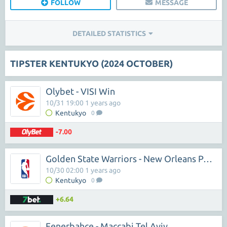
FOLLOW
MESSAGE
DETAILED STATISTICS
TIPSTER KENTUKYO (2024 OCTOBER)
Olybet - VISI Win
10/31 19:00 1 years ago
Kentukyo
0
-7.00
Golden State Warriors - New Orleans Pelicans
10/30 02:00 1 years ago
Kentukyo
0
+6.64
Fenerbahce - Maccabi Tel Aviv