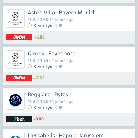
Aston Villa - Bayern Munich
10/02 19:00 1 years ago
Kentukyo
0
+6.88
Girona - Feyenoord
10/02 16:45 1 years ago
Kentukyo
0
+7.52
Reggiana - Rytas
10/01 18:00 1 years ago
Kentukyo
0
-8.00
Lietkabelis - Hapoel Jarusalem