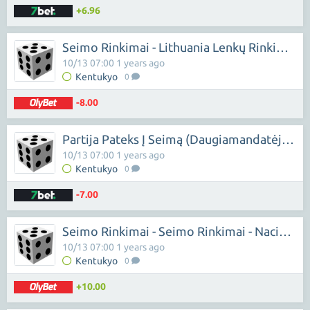
+6.96
Seimo Rinkimai - Lithuania Lenkų Rinkimų Akcija-Krikščioniškų Šeimų Sąjunga
10/13 07:00 1 years ago
Kentukyo
0
-8.00
Partija Pateks Į Seimą (daugiamandatėje) - Nacionalinis Susivienijimas
10/13 07:00 1 years ago
Kentukyo
0
-7.00
Seimo Rinkimai - Seimo Rinkimai - Nacionalinis Susivienijimas
10/13 07:00 1 years ago
Kentukyo
0
+10.00