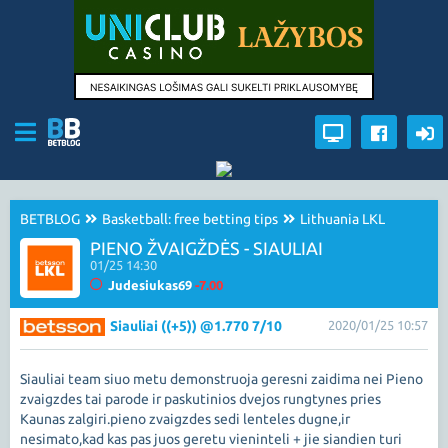
BETBLOG
Basketball: free betting tips
Lithuania LKL
PIENO ŽVAIGŽDĖS - SIAULIAI
01/25 14:30
Judesiukas69
-7.00
Siauliai ((+5)) @1.770 7/10
2020/01/25 10:57
Siauliai team siuo metu demonstruoja geresni zaidima nei Pieno
zvaigzdes tai parode ir paskutinios dvejos rungtynes pries
Kaunas zalgiri.pieno zvaigzdes sedi lenteles dugne,ir
nesimato,kad kas pas juos geretu vieninteli + jie siandien turi