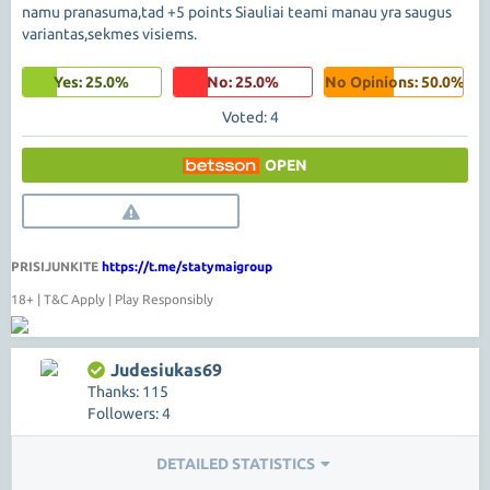
namu pranasuma,tad +5 points Siauliai teami manau yra saugus
variantas,sekmes visiems.
Yes: 25.0%
No: 25.0%
No Opinions: 50.0%
Voted: 4
OPEN
PRISIJUNKITE
https://t.me/statymaigroup
18+ | T&C Apply | Play Responsibly
Judesiukas69
Thanks: 115
Followers: 4
DETAILED STATISTICS