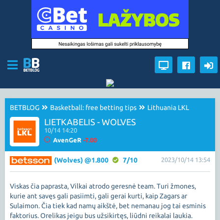
BETBLOG
Basketball: free betting tips
Lithuania LKL
LIETKABELIS - WOLVES
10/14 14:20
AvenGeR
-7.00
(Wolves) @1.800
7/10
2023/10/14 13:54
Viskas čia paprasta, Vilkai atrodo geresnė team. Turi žmones,
kurie ant savęs gali pasiimti, gali gerai kurti, kaip Zagars ar
Sulaimon. Čia tiek kad namų aikštė, bet nemanau jog tai esminis
faktorius. Orelikas jeigu bus užsikirtęs, liūdni reikalai laukia.