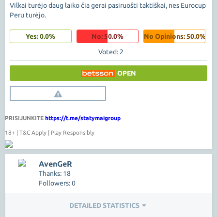
Vilkai turėjo daug laiko čia gerai pasiruošti taktiškai, nes Eurocup
Peru turėjo.
Yes: 0.0%
No: 50.0%
No Opinions: 50.0%
Voted: 2
OPEN
PRISIJUNKITE
https://t.me/statymaigroup
18+ | T&C Apply | Play Responsibly
AvenGeR
Thanks: 18
Followers: 0
DETAILED STATISTICS