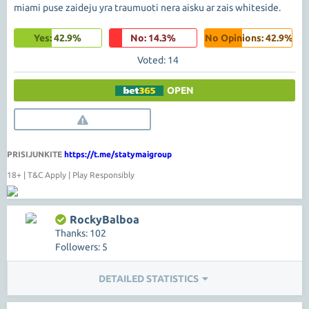
miami puse zaideju yra traumuoti nera aisku ar zais whiteside.
Yes: 42.9%
No: 14.3%
No Opinions: 42.9%
Voted: 14
OPEN
PRISIJUNKITE
https://t.me/statymaigroup
18+ | T&C Apply | Play Responsibly
RockyBalboa
Thanks: 102
Followers: 5
DETAILED STATISTICS