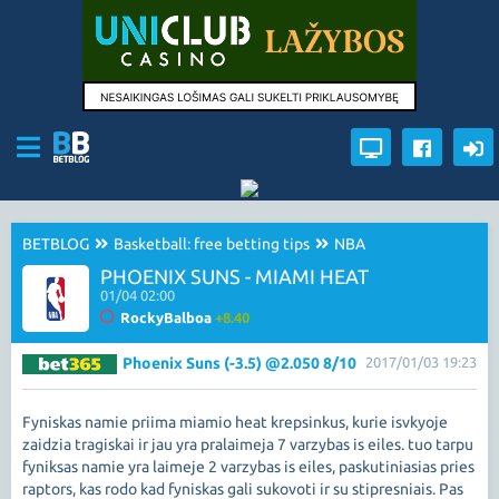
BETBLOG
Basketball: free betting tips
NBA
PHOENIX SUNS - MIAMI HEAT
01/04 02:00
RockyBalboa
+8.40
Phoenix Suns (-3.5) @2.050 8/10
2017/01/03 19:23
Fyniskas namie priima miamio heat krepsinkus, kurie isvkyoje
zaidzia tragiskai ir jau yra pralaimeja 7 varzybas is eiles. tuo tarpu
fyniksas namie yra laimeje 2 varzybas is eiles, paskutiniasias pries
raptors, kas rodo kad fyniskas gali sukovoti ir su stipresniais. Pas