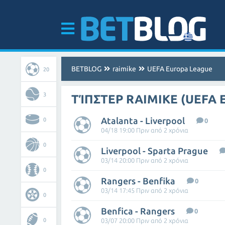
BETBLOG
raimike
UEFA Europa League
20
3
ΤΊΠΣΤΕΡ RAIMIKE (UEFA
Atalanta - Liverpool
0
0
04/18 19:00 Πριν από 2 χρόνια
0
Liverpool - Sparta Prague
03/14 20:00 Πριν από 2 χρόνια
0
Rangers - Benfika
0
03/14 17:45 Πριν από 2 χρόνια
0
Benfica - Rangers
0
0
03/07 20:00 Πριν από 2 χρόνια