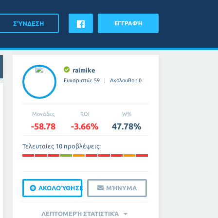
ΕΓΓΡΑΦΉ
raimike
Ευχαριστώ: 59
Ακόλουθοι: 0
Μονάδες
ROI
W%
-58.78
-3.66%
47.78%
Τελευταίες 10 προβλέψεις:
ΑΚΟΛΟΎΘΗΣΕ
ΜΉΝΥΜΑ
ΛΕΠΤΟΜΕΡΉ ΣΤΑΤΙΣΤΙΚΆ