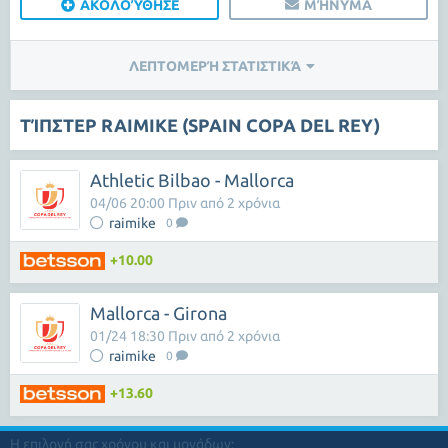
ΑΚΟΛΟΎΘΗΣΕ
ΜΉΝΥΜΑ
ΛΕΠΤΟΜΕΡΉ ΣΤΑΤΙΣΤΙΚΆ
ΤΊΠΣΤΕΡ RAIMIKE (SPAIN COPA DEL REY)
Athletic Bilbao - Mallorca
04/06 20:00 Πριν από 2 χρόνια
raimike
0
+10.00
Mallorca - Girona
01/24 18:30 Πριν από 2 χρόνια
raimike
0
+13.60
Η επιλογή σας χρόνου και μονάδων: