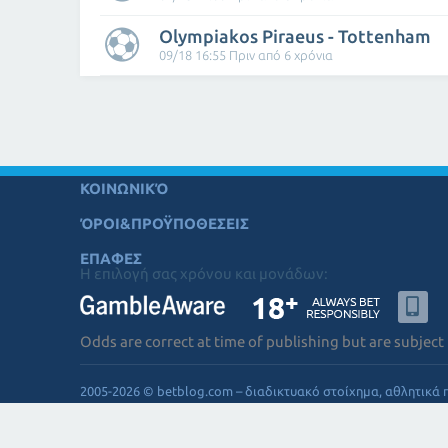
Olympiakos Piraeus - Tottenham
09/18 16:55 Πριν από 6 χρόνια
ΚΟΙΝΩΝΙΚΌ
ΌΡΟΙ&ΠΡΟΫΠΟΘΕΣΕΙΣ
ΕΠΑΦΕΣ
Η επιλογή σας χρόνου και μονάδων:
Odds are correct at time of publishing but are subject
2005-2026 © betblog.com – διαδικτυακό στοίχημα, αθλητικά