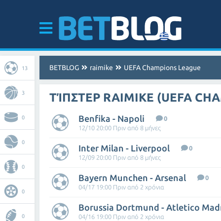
BETBLOG
raimike
UEFA Champions League
13
3
ΤΊΠΣΤΕΡ RAIMIKE (UEFA CH
Benfika - Napoli
0
0
12/10 20:00 Πριν από 8 μήνες
0
Inter Milan - Liverpool
0
12/09 20:00 Πριν από 8 μήνες
0
Bayern Munchen - Arsenal
0
04/17 19:00 Πριν από 2 χρόνια
0
Borussia Dortmund - Atletico Mad
0
04/16 19:00 Πριν από 2 χρόνια