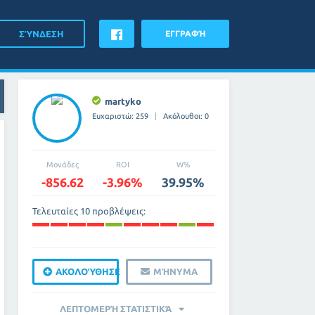
ΕΓΓΡΑΦΉ
martyko
Ευχαριστώ: 259
Ακόλουθοι: 0
Μονάδες
ROI
W%
-856.62
-3.96%
39.95%
Τελευταίες 10 προβλέψεις:
ΑΚΟΛΟΎΘΗΣΕ
ΜΉΝΥΜΑ
ΛΕΠΤΟΜΕΡΉ ΣΤΑΤΙΣΤΙΚΆ