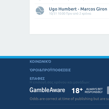
Ugo Humbert - Marcos Giron
10/31 10:00 Πριν από 2 χρόνια
ΚΟΙΝΩΝΙΚΌ
ΌΡΟΙ&ΠΡΟΫΠΟΘΕΣΕΙΣ
ΕΠΑΦΕΣ
Η επιλογή σας χρόνου και μονάδων:
Odds are correct at time of publishing but are 