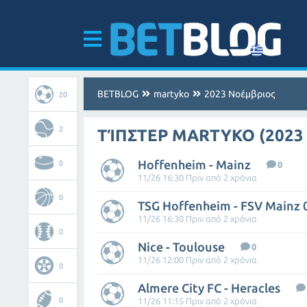
BETBLOG
martyko
2023 Νοέμβριος
20
2
ΤΊΠΣΤΕΡ MARTYKO (2023
Hoffenheim - Mainz
0
0
11/26 16:30 Πριν από 2 χρόνια
0
TSG Hoffenheim - FSV Mainz 
11/26 16:30 Πριν από 2 χρόνια
0
Nice - Toulouse
0
11/26 12:00 Πριν από 2 χρόνια
0
Almere City FC - Heracles
0
11/26 11:15 Πριν από 2 χρόνια