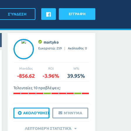
ΕΓΓΡΑΦΉ
martyko
Ευχαριστώ: 259
Ακόλουθοι: 0
Μονάδες
ROI
W%
-856.62
-3.96%
39.95%
Τελευταίες 10 προβλέψεις:
ΑΚΟΛΟΎΘΗΣΕ
ΜΉΝΥΜΑ
ΛΕΠΤΟΜΕΡΉ ΣΤΑΤΙΣΤΙΚΆ