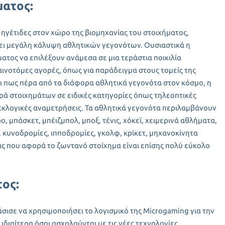
ματος:
ς ηγέτιδες στον χώρο της βιομηχανίας του στοιχήματος,
ρει μεγάλη κάλυψη αθλητικών γεγονότων. Ουσιαστικά η
ματος να επιλέξουν ανάμεσα σε μια τεράστια ποικιλία
ινοτόμες αγορές, όπως για παράδειγμα στους τομείς της
ει πως πέρα από τα διάφορα αθλητικά γεγονότα στον κόσμο, η
ειρά στοιχημάτων σε ειδικές κατηγορίες όπως τηλεοπτικές
 εκλογικές αναμετρήσεις. Τα αθλητικά γεγονότα περιλαμβάνουν
 μπάσκετ, μπέιζμπολ, μποξ, τένις, χόκεϊ, χειμερινά αθλήματα,
ο, κυνοδρομίες, ιπποδρομίες, γκολφ, κρίκετ, μηχανοκίνητα
ας που αφορά το ζωντανό στοίχημα είναι επίσης πολύ εύκολο
τος:
σισε να χρησιμοποιήσει το λογισμικό της Microgaming για την
ιδιαίτερα όσοι ασχολούνται με τις νέες τεχνολογίες.