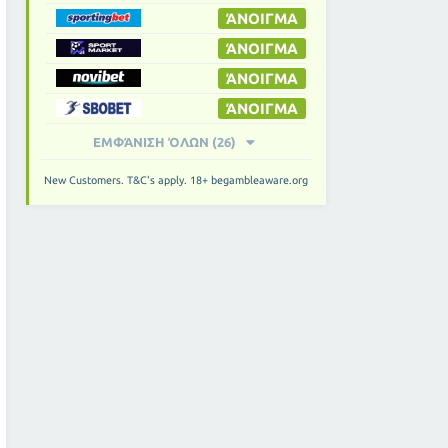
ΆΝΟΙΓΜΑ
ΆΝΟΙΓΜΑ
ΆΝΟΙΓΜΑ
ΆΝΟΙΓΜΑ
ΕΜΦΆΝΙΣΗ ΌΛΩΝ (26)
New Customers. T&C's apply. 18+ begambleaware.org