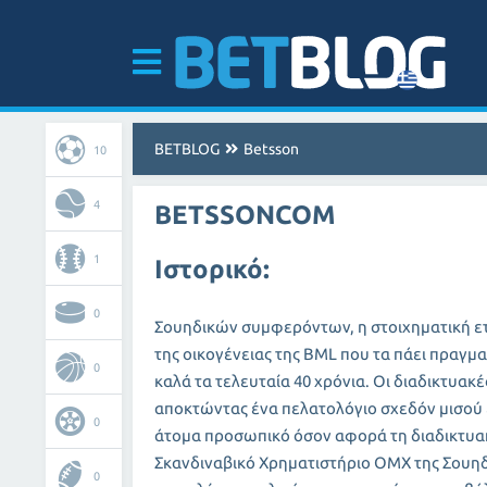
BETBLOG
Betsson
10
4
BETSSONCOM
1
Ιστορικό:
0
Σουηδικών συμφερόντων, η στοιχηματική ετ
της οικογένειας της BML που τα πάει πραγμ
0
καλά τα τελευταία 40 χρόνια. Οι διαδικτυακ
αποκτώντας ένα πελατολόγιο σχεδόν μισού 
0
άτομα προσωπικό όσον αφορά τη διαδικτυακή
Σκανδιναβικό Χρηματιστήριο OMX της Σουηδί
0