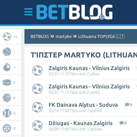
BETBLOG
martyko
Lithuania TOPLYGA 🇱🇹
14
1
ΤΊΠΣΤΕΡ MARTYKO (LITHUANI
Zalgiris Kaunas - Vilnius Zalgiris
1
05/31 11:15 Πριν από 2 μήνες
0
Zalgiris Kaunas - Vilnius Zalgiris
05/31 11:15 Πριν από 2 μήνες
0
FK Dainava Alytus - Suduva
0
05/16 17:00 Πριν από 1 χρόνια
0
Džiugas - Kaunas Zalgiris
0
0
05/09 17:00 Πριν από 1 χρόνια