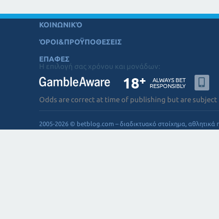
ΚΟΙΝΩΝΙΚΌ
ΌΡΟΙ&ΠΡΟΫΠΟΘΕΣΕΙΣ
ΕΠΑΦΕΣ
Η επιλογή σας χρόνου και μονάδων:
Odds are correct at time of publishing but are subject
2005-2026 © betblog.com – διαδικτυακό στοίχημα, αθλητικά