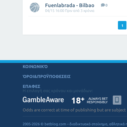
Fuenlabrada - Bilbao
0
04/15 16:00 Πριν από 3 χρόνια
1
ΚΟΙΝΩΝΙΚΌ
ΌΡΟΙ&ΠΡΟΫΠΟΘΕΣΕΙΣ
ΕΠΑΦΕΣ
Η επιλογή σας χρόνου και μονάδων:
Odds are correct at time of publishing but are subject
2005-2026 © betblog.com – διαδικτυακό στοίχημα, αθλητικά