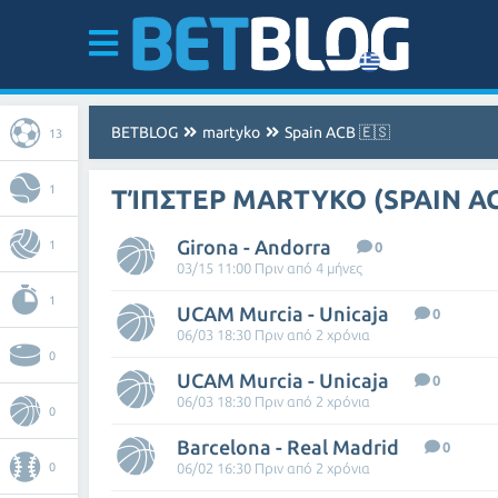
BETBLOG
martyko
Spain ACB 🇪🇸
13
1
ΤΊΠΣΤΕΡ MARTYKO (SPAIN AC
Girona - Andorra
1
0
03/15 11:00 Πριν από 4 μήνες
1
UCAM Murcia - Unicaja
0
06/03 18:30 Πριν από 2 χρόνια
0
UCAM Murcia - Unicaja
0
06/03 18:30 Πριν από 2 χρόνια
0
Barcelona - Real Madrid
0
0
06/02 16:30 Πριν από 2 χρόνια