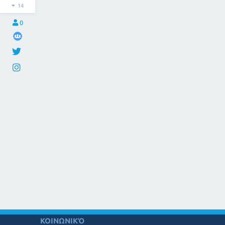
14
0
ΚΟΙΝΩΝΙΚΌ