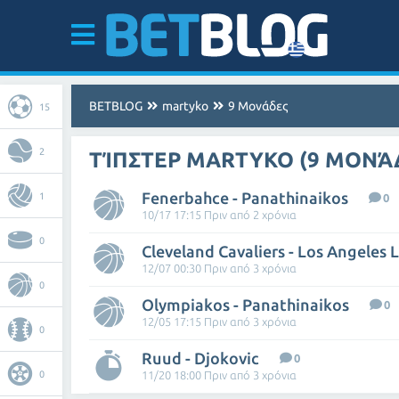
BETBLOG
martyko
9 Μονάδες
15
2
ΤΊΠΣΤΕΡ MARTYKO (9 ΜΟΝΆ
Fenerbahce - Panathinaikos
1
0
10/17 17:15 Πριν από 2 χρόνια
0
Cleveland Cavaliers - Los Angeles 
12/07 00:30 Πριν από 3 χρόνια
0
Olympiakos - Panathinaikos
0
12/05 17:15 Πριν από 3 χρόνια
0
Ruud - Djokovic
0
0
11/20 18:00 Πριν από 3 χρόνια