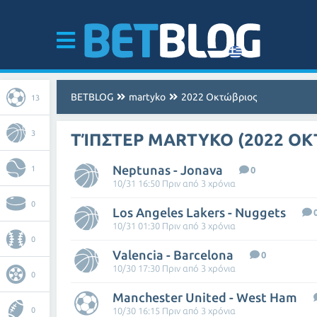
BETBLOG
martyko
2022 Οκτώβριος
13
3
ΤΊΠΣΤΕΡ MARTYKO (2022 ΟΚ
Neptunas - Jonava
1
0
10/31 16:50 Πριν από 3 χρόνια
0
Los Angeles Lakers - Nuggets
10/31 01:30 Πριν από 3 χρόνια
0
Valencia - Barcelona
0
10/30 17:30 Πριν από 3 χρόνια
0
Manchester United - West Ham
0
10/30 16:15 Πριν από 3 χρόνια