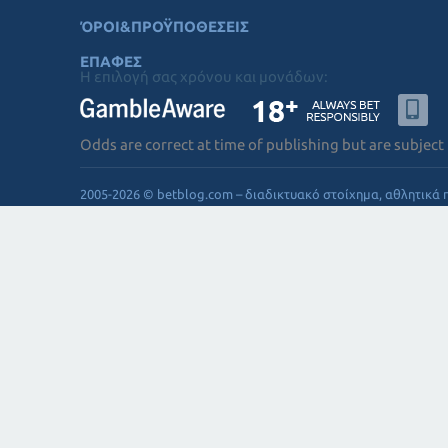
ΌΡΟΙ&ΠΡΟΫΠΟΘΕΣΕΙΣ
ΕΠΑΦΕΣ
Η επιλογή σας χρόνου και μονάδων:
Odds are correct at time of publishing but are subject
2005-2026 © betblog.com – διαδικτυακό στοίχημα, αθλητικά