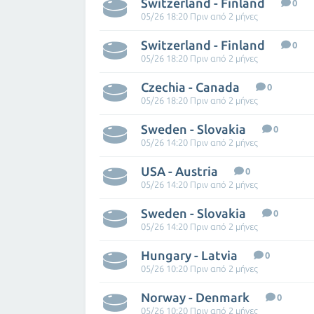
Switzerland - Finland
0
05/26 18:20 Πριν από 2 μήνες
Switzerland - Finland
0
05/26 18:20 Πριν από 2 μήνες
Czechia - Canada
0
05/26 18:20 Πριν από 2 μήνες
Sweden - Slovakia
0
05/26 14:20 Πριν από 2 μήνες
USA - Austria
0
05/26 14:20 Πριν από 2 μήνες
Sweden - Slovakia
0
05/26 14:20 Πριν από 2 μήνες
Hungary - Latvia
0
05/26 10:20 Πριν από 2 μήνες
Norway - Denmark
0
05/26 10:20 Πριν από 2 μήνες