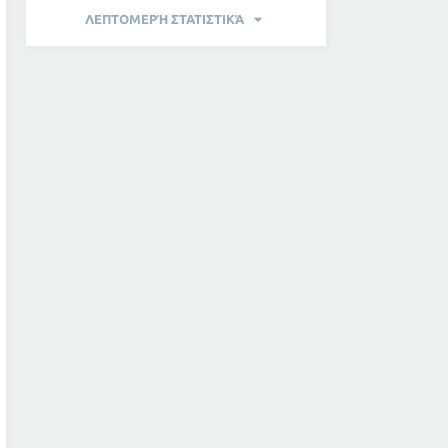
ΛΕΠΤΟΜΕΡΉ ΣΤΑΤΙΣΤΙΚΆ