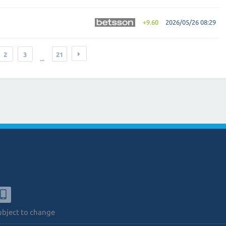
+9.60
2026/05/26 08:29
2
3
21
...
subject to change