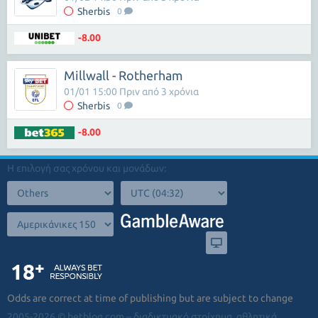
Sherbis
0
-8.00
Millwall - Rotherham
01/01 15:00 Πριν από 3 χρόνια
Sherbis
0
-8.00
Η επιλογή σας χρόνου και μονάδων:
Odds are correct at time of publishing but are subject to change
2005-2026 © betblog.com – διαδικτυακό στοίχημα, αθλητικά