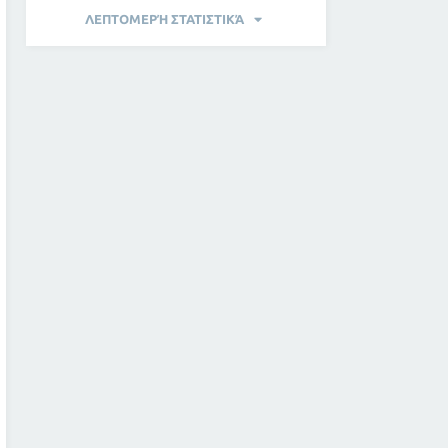
ΛΕΠΤΟΜΕΡΉ ΣΤΑΤΙΣΤΙΚΆ