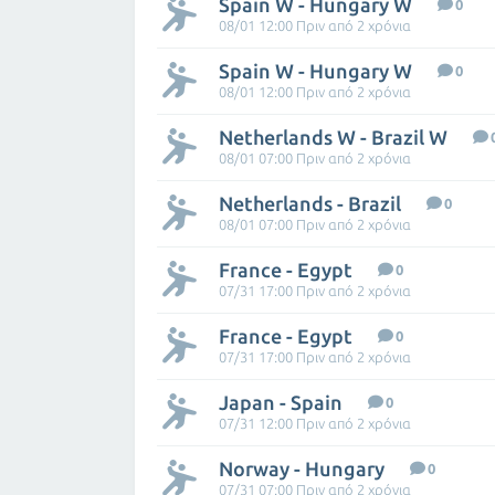
Spain W - Hungary W
0
08/01 12:00 Πριν από 2 χρόνια
Spain W - Hungary W
0
08/01 12:00 Πριν από 2 χρόνια
Netherlands W - Brazil W
08/01 07:00 Πριν από 2 χρόνια
Netherlands - Brazil
0
08/01 07:00 Πριν από 2 χρόνια
France - Egypt
0
07/31 17:00 Πριν από 2 χρόνια
France - Egypt
0
07/31 17:00 Πριν από 2 χρόνια
Japan - Spain
0
07/31 12:00 Πριν από 2 χρόνια
Norway - Hungary
0
07/31 07:00 Πριν από 2 χρόνια