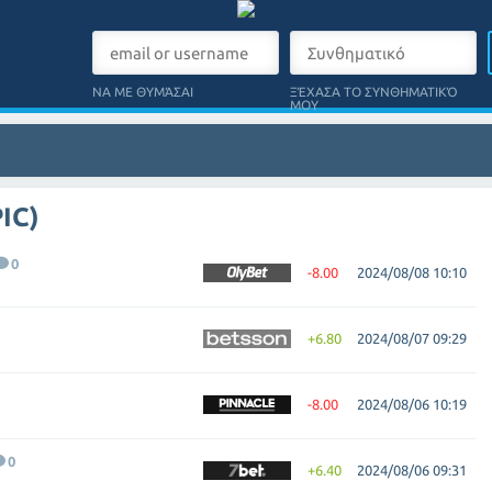
ΝΑ ΜΕ ΘΥΜΆΣΑΙ
ΞΈΧΑΣΑ ΤΟ ΣΥΝΘΗΜΑΤΙΚΌ
ΜΟΥ
IC)
0
-8.00
2024/08/08 10:10
+6.80
2024/08/07 09:29
-8.00
2024/08/06 10:19
0
+6.40
2024/08/06 09:31