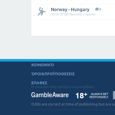
Norway - Hungary
0
07/31 07:00 Πριν από 2 χρόνια
ΚΟΙΝΩΝΙΚΌ
ΌΡΟΙ&ΠΡΟΫΠΟΘΕΣΕΙΣ
ΕΠΑΦΕΣ
Η επιλογή σας χρόνου και μονάδων:
Odds are correct at time of publishing but are 