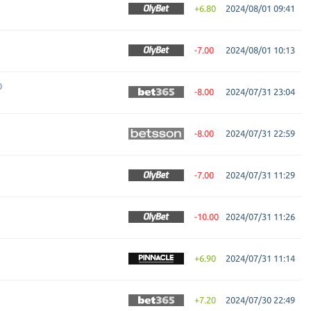
+6.80
2024/08/01 09:41
-7.00
2024/08/01 10:13
0
-8.00
2024/07/31 23:04
-8.00
2024/07/31 22:59
-7.00
2024/07/31 11:29
-10.00
2024/07/31 11:26
+6.90
2024/07/31 11:14
+7.20
2024/07/30 22:49