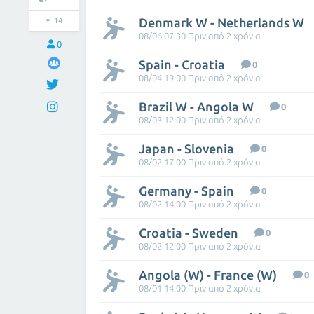
Denmark W - Netherlands W
14
08/06 07:30 Πριν από 2 χρόνια
0
Spain - Croatia
0
08/04 19:00 Πριν από 2 χρόνια
Brazil W - Angola W
0
08/03 12:00 Πριν από 2 χρόνια
Japan - Slovenia
0
08/02 17:00 Πριν από 2 χρόνια
Germany - Spain
0
08/02 14:00 Πριν από 2 χρόνια
Croatia - Sweden
0
08/02 12:00 Πριν από 2 χρόνια
Angola (W) - France (W)
0
08/01 14:00 Πριν από 2 χρόνια