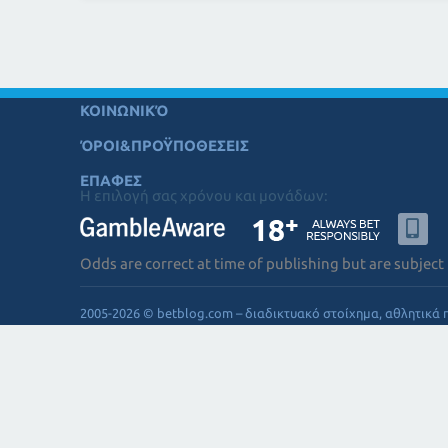
ΚΟΙΝΩΝΙΚΌ
ΌΡΟΙ&ΠΡΟΫΠΟΘΕΣΕΙΣ
ΕΠΑΦΕΣ
Η επιλογή σας χρόνου και μονάδων:
Odds are correct at time of publishing but are subject
2005-2026 © betblog.com – διαδικτυακό στοίχημα, αθλητικά