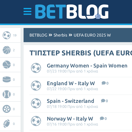
BETBLOG
Sherbis
UEFA EURO 2025 W
19
2
ΤΊΠΣΤΕΡ SHERBIS (UEFA EUR
Germany Women - Spain Women
0
07/23 19:00 Πριν από 1 χρόνια
0
England W - Italy W
0
07/22 19:00 Πριν από 1 χρόνια
0
Spain - Switzerland
0
07/18 19:00 Πριν από 1 χρόνια
0
Norway W - Italy W
0
0
07/16 19:00 Πριν από 1 χρόνια