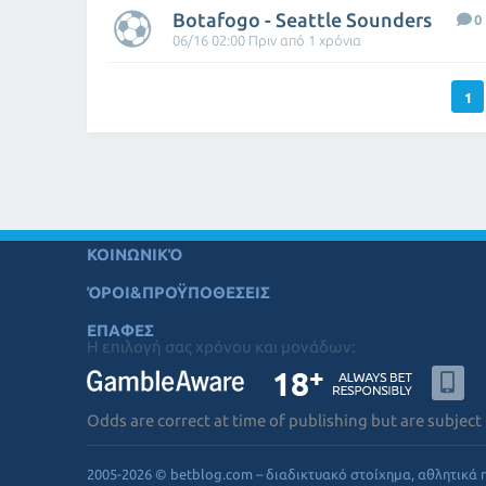
Botafogo - Seattle Sounders
0
06/16 02:00 Πριν από 1 χρόνια
1
ΚΟΙΝΩΝΙΚΌ
ΌΡΟΙ&ΠΡΟΫΠΟΘΕΣΕΙΣ
ΕΠΑΦΕΣ
Η επιλογή σας χρόνου και μονάδων:
Odds are correct at time of publishing but are subject
2005-2026 © betblog.com – διαδικτυακό στοίχημα, αθλητικά