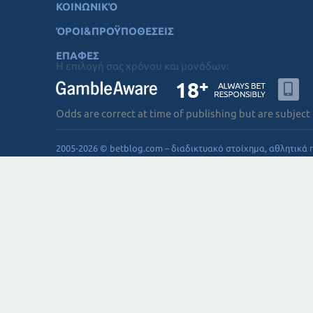
ΚΟΙΝΩΝΙΚΌ
ΌΡΟΙ&ΠΡΟΫΠΟΘΕΣΕΙΣ
ΕΠΑΦΕΣ
Η επιλογή σας χρόνου και μονάδων:
Odds are correct at time of publishing but are subject
2005-2026 © betblog.com – διαδικτυακό στοίχημα, αθλητικά