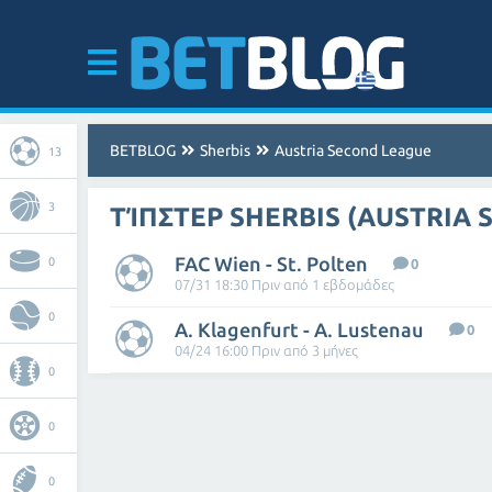
BETBLOG
Sherbis
Austria Second League
13
3
ΤΊΠΣΤΕΡ SHERBIS (AUSTRIA
FAC Wien - St. Polten
0
0
07/31 18:30 Πριν από 1 εβδομάδες
0
A. Klagenfurt - A. Lustenau
0
04/24 16:00 Πριν από 3 μήνες
0
0
0