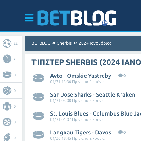
BETBLOG
Sherbis
2024 Ιανουάριος
22
2
ΤΊΠΣΤΕΡ SHERBIS (2024 ΙΑΝ
Avto - Omskie Yastreby
0
0
01/31 13:30 Πριν από 2 χρόνια
0
San Jose Sharks - Seattle Kraken
01/31 03:00 Πριν από 2 χρόνια
0
St. Louis Blues - Columbus Blue Ja
01/31 01:07 Πριν από 2 χρόνια
0
Langnau Tigers - Davos
0
0
01/30 18:45 Πριν από 2 χρόνια