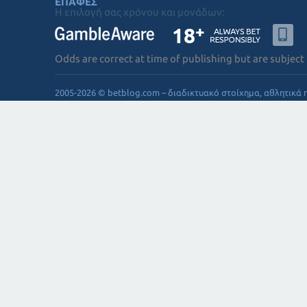
ΕΠΑΦΕΣ
Η επιλογή σας χρόνου και μονάδων:
Odds are correct at time of publishing but are subject
2005-2026 © betblog.com – διαδικτυακό στοίχημα, αθλητικά