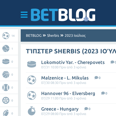
BETBLOG
Sherbis
2023 Ιούλιος
14
1
ΤΊΠΣΤΕΡ SHERBIS (2023 ΙΟΎΛ
Lokomotiv Yar. - Cherepovets
0
07/31 10:00 Πριν από 3 χρόνια
0
Malzenice - L. Mikulas
0
07/30 08:30 Πριν από 3 χρόνια
0
Hannover 96 - Elversberg
0
07/29 11:00 Πριν από 3 χρόνια
0
Greece - Hungary
0
0
07/29 08:00 Πριν από 3 χρόνια