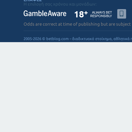
Η επιλογή σας χρόνου και μονάδων:
Odds are correct at time of publishing but are subject
2005-2026 © betblog.com – διαδικτυακό στοίχημα, αθλητικά