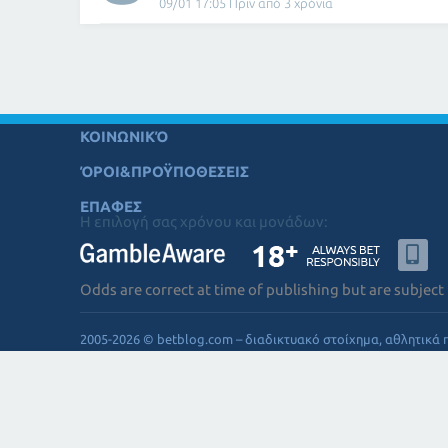
09/01 17:05 Πριν από 3 χρόνια
ΚΟΙΝΩΝΙΚΌ
ΌΡΟΙ&ΠΡΟΫΠΟΘΕΣΕΙΣ
ΕΠΑΦΕΣ
Η επιλογή σας χρόνου και μονάδων:
Odds are correct at time of publishing but are subject
2005-2026 © betblog.com – διαδικτυακό στοίχημα, αθλητικά