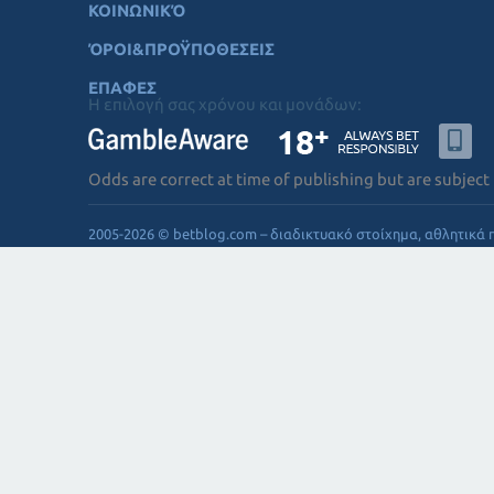
ΚΟΙΝΩΝΙΚΌ
ΌΡΟΙ&ΠΡΟΫΠΟΘΕΣΕΙΣ
ΕΠΑΦΕΣ
Η επιλογή σας χρόνου και μονάδων:
Odds are correct at time of publishing but are subject
2005-2026 © betblog.com – διαδικτυακό στοίχημα, αθλητικά