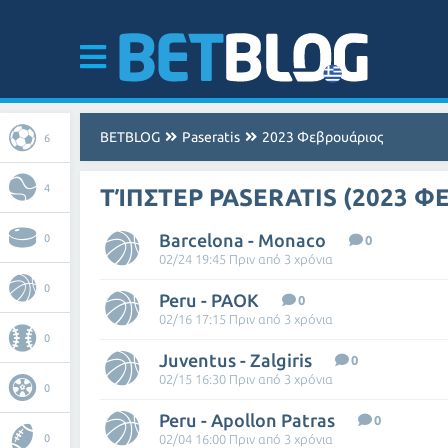
BETBLOG
Paseratis
2023 Φεβρουάριος
6
4
ΤΊΠΣΤΕΡ PASERATIS (2023 Φ
Barcelona - Monaco
0
0
02/24 19:45 Πριν από 3 χρόνια
0
Peru - PAOK
0
02/16 17:15 Πριν από 3 χρόνια
0
Juventus - Zalgiris
0
02/15 16:30 Πριν από 3 χρόνια
0
Peru - Apollon Patras
0
0
02/04 16:00 Πριν από 3 χρόνια