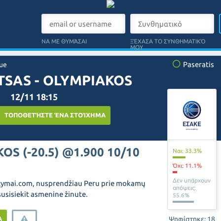
ΝΑ ΜΕ ΘΥΜΆΣΑΙ
ΞΈΧΑΣΑ ΤΟ ΣΥΝΘΗΜΑΤΙΚΌ
ΜΟΥ
Paseratis
ue
TSAS - OLYMPIAKOS
12/11 18:15
ΤΟΠΟΘΕΤΉΣΤΕ ΈΝΑ ΣΤΟΊΧΗΜΑ
S (-20.5) @1.900 10/10
Ναι: 33.3%
Όχι: 11.1%
Δεν υπάρχουν
tymai.com
, nusprendžiau Peru prie mokamų
απόψεις:
usisiekit asmenine žinute.
55.6%
Α
Ψηφίστηκε: 18