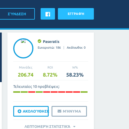
ΕΓΓΡΑΦΉ
Paseratis
Ευχαριστώ: 186
Ακόλουθοι: 0
Μονάδες
ROI
W%
206.74
8.72%
58.23%
Τελευταίες 10 προβλέψεις:
ΑΚΟΛΟΎΘΗΣΕ
ΜΉΝΥΜΑ
ΛΕΠΤΟΜΕΡΉ ΣΤΑΤΙΣΤΙΚΆ