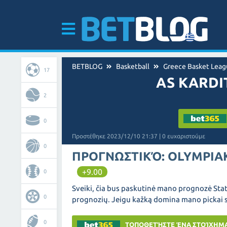
BETBLOG
Basketball
Greece Basket Leag
17
AS KARDI
2
0
Προστέθηκε 2023/12/10 21:37 | 0 ευχαριστούμε
0
ΠΡΟΓΝΩΣΤΙΚΌ: OLYMPIAKO
+9.00
0
Sveiki, čia bus paskutinė mano prognozė
Sta
0
prognozių. Jeigu kažką domina mano pickai s
0
ΤΟΠΟΘΕΤΉΣΤΕ ΈΝΑ ΣΤΟΊΧΗΜ