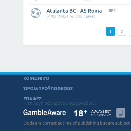
Atalanta BC - AS Roma
0
01/03 19:45 Πριν από 7 μήνες
1
2
ΚΟΙΝΩΝΙΚΌ
ΌΡΟΙ&ΠΡΟΫΠΟΘΕΣΕΙΣ
ΕΠΑΦΕΣ
Η επιλογή σας χρόνου και μονάδων:
Odds are correct at time of publishing but are subject