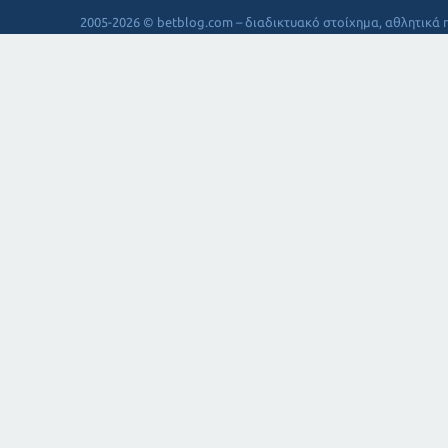
2005-2026 © betblog.com – διαδικτυακό στοίχημα, αθλητικά