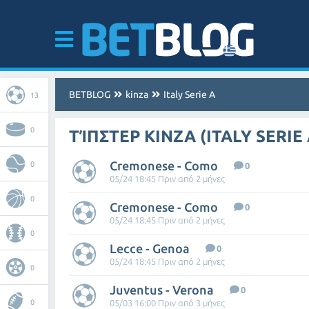
BETBLOG
kinza
Italy Serie A
13
0
ΤΊΠΣΤΕΡ KINZA (ITALY SERIE 
Cremonese - Como
0
0
05/24 18:45 Πριν από 2 μήνες
0
Cremonese - Como
0
05/24 18:45 Πριν από 2 μήνες
0
Lecce - Genoa
0
05/24 18:45 Πριν από 2 μήνες
0
Juventus - Verona
0
0
05/03 16:00 Πριν από 3 μήνες