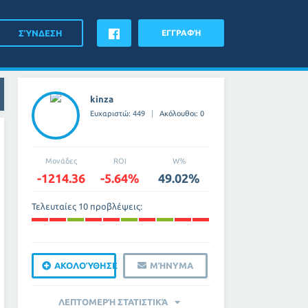
ΕΓΓΡΑΦΉ
kinza
Ευχαριστώ: 449
Ακόλουθοι: 0
Μονάδες
ROI
W%
-1214.36
-5.64%
49.02%
Τελευταίες 10 προβλέψεις:
ΑΚΟΛΟΎΘΗΣΕ
ΜΉΝΥΜΑ
ΛΕΠΤΟΜΕΡΉ ΣΤΑΤΙΣΤΙΚΆ