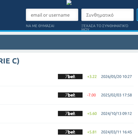
ΝΑ ΜΕ ΘΥΜΆΣΑΙ
ΞΈΧΑΣΑ ΤΟ ΣΥΝΘΗΜΑΤΙΚΌ
ΜΟΥ
RIE C)
+3.22
2026/05/20 10:27
-7.00
2025/02/03 17:58
+5.60
2024/10/13 09:12
+5.81
2024/03/11 16:45