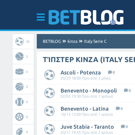
BETBLOG
kinza
Italy Serie C
20
3
ΤΊΠΣΤΕΡ KINZA (ITALY SE
Ascoli - Potenza
0
0
05/20 18:00 Πριν από 2 μήνες
0
Benevento - Monopoli
0
02/03 19:30 Πριν από 1 χρόνια
0
Benevento - Latina
0
10/13 13:00 Πριν από 1 χρόνια
0
Juve Stabia - Taranto
0
0
03/11 19:45 Πριν από 2 χρόνια