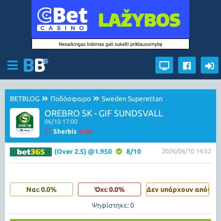
BETBLOG
Ποδόσφαιρο
Sweden Superettan
OREBRO SK - GIF SUNDSVALL
06/10 17:00
Sherbis
-8.00
(Over 2.5) @1.950
8/10
2026/06/10 14:52
Ναι: 0.0%
Όχι: 0.0%
Δεν υπάρχουν απόψεις
Ψηφίστηκε: 0