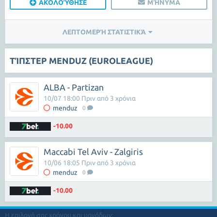
ΑΚΟΛΟΎΘΗΣΕ
ΜΉΝΥΜΑ
ΛΕΠΤΟΜΕΡΉ ΣΤΑΤΙΣΤΙΚΆ
ΤΊΠΣΤΕΡ MENDUZ (EUROLEAGUE)
ALBA - Partizan
10/07 18:00 Πριν από 3 χρόνια
menduz
0
-10.00
Maccabi Tel Aviv - Zalgiris
10/06 18:05 Πριν από 3 χρόνια
menduz
0
-10.00
Η επιλογή σας χρόνου και μονάδων: