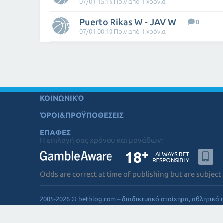
07/01 15:15 Πριν από 1 χρόνια
Puerto Rikas W - JAV W
0
07/01 00:10 Πριν από 1 χρόνια
ΚΟΙΝΩΝΙΚΌ
ΌΡΟΙ&ΠΡΟΫΠΟΘΕΣΕΙΣ
ΕΠΑΦΕΣ
Η επιλογή σας χρόνου και μονάδων:
Odds are correct at time of publishing but are subject
2005-2026 © betblog.com – διαδικτυακό στοίχημα, αθλητικά