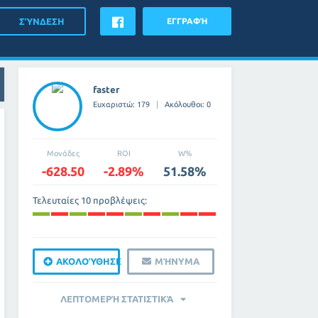
ΕΓΓΡΑΦΉ
faster
Ευχαριστώ: 179
Ακόλουθοι: 0
Μονάδες
ROI
W%
-628.50
-2.89%
51.58%
Τελευταίες 10 προβλέψεις:
ΑΚΟΛΟΎΘΗΣΕ
ΜΉΝΥΜΑ
ΛΕΠΤΟΜΕΡΉ ΣΤΑΤΙΣΤΙΚΆ