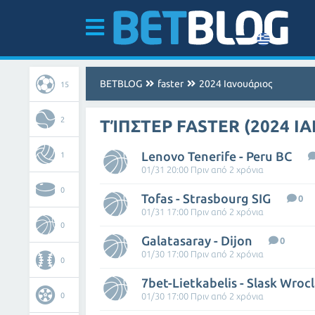
BETBLOG
faster
2024 Ιανουάριος
15
2
ΤΊΠΣΤΕΡ FASTER (2024 Ι
Lenovo Tenerife - Peru BC
1
01/31 20:00 Πριν από 2 χρόνια
0
Tofas - Strasbourg SIG
0
01/31 17:00 Πριν από 2 χρόνια
0
Galatasaray - Dijon
0
01/30 17:00 Πριν από 2 χρόνια
0
7bet-Lietkabelis - Slask Wroc
0
01/30 17:00 Πριν από 2 χρόνια