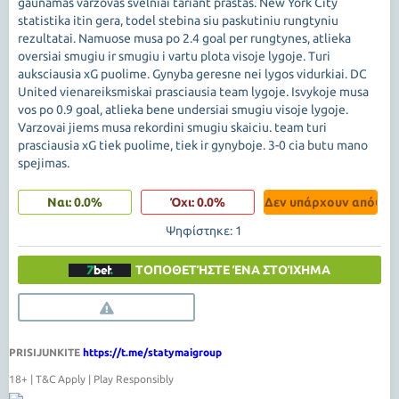
gaunamas varzovas svelniai tariant prastas. New York City
statistika itin gera, todel stebina siu paskutiniu rungtyniu
rezultatai. Namuose musa po 2.4 goal per rungtynes, atlieka
oversiai smugiu ir smugiu i vartu plota visoje lygoje. Turi
auksciausia xG puolime. Gynyba geresne nei lygos vidurkiai. DC
United vienareiksmiskai prasciausia team lygoje. Isvykoje musa
vos po 0.9 goal, atlieka bene undersiai smugiu visoje lygoje.
Varzovai jiems musa rekordini smugiu skaiciu. team turi
prasciausia xG tiek puolime, tiek ir gynyboje. 3-0 cia butu mano
spejimas.
Ναι: 0.0%
Όχι: 0.0%
Δεν υπάρχουν απόψεις
Ψηφίστηκε: 1
ΤΟΠΟΘΕΤΉΣΤΕ ΈΝΑ ΣΤΟΊΧΗΜΑ
PRISIJUNKITE
https://t.me/statymaigroup
18+ | T&C Apply | Play Responsibly