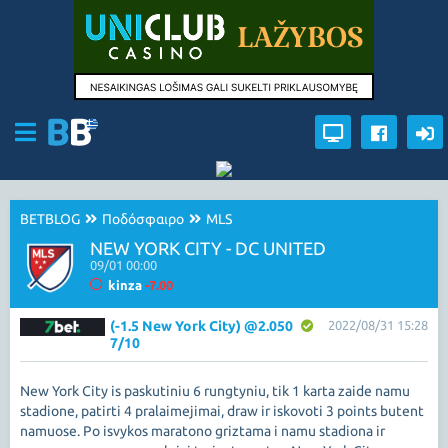
BETBLOG
Ποδόσφαιρο
MLS
NEW YORK CITY - DC UNITED
09/01 00:00
kinza
-7.00
(-1.5 New York City) @2.050
2022/08/31 15:28
7/10
New York City is paskutiniu 6 rungtyniu, tik 1 karta zaide namu
stadione, patirti 4 pralaimejimai, draw ir iskovoti 3 points butent
namuose. Po isvykos maratono griztama i namu stadiona ir