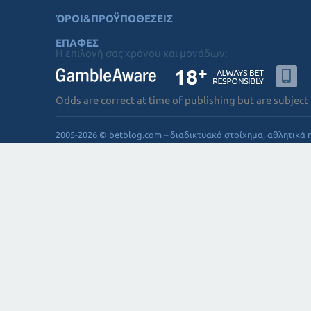
ΌΡΟΙ&ΠΡΟΫΠΟΘΕΣΕΙΣ
ΕΠΑΦΕΣ
Η επιλογή σας χρόνου και μονάδων:
Odds are correct at time of publishing but are subject
2005-2026 © betblog.com – διαδικτυακό στοίχημα, αθλητικά