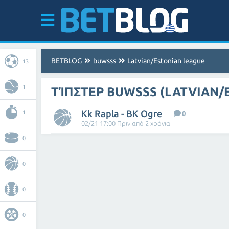
BETBLOG
buwsss
Latvian/Estonian league
13
1
ΤΊΠΣΤΕΡ BUWSSS (LATVIAN/
Kk Rapla - BK Ogre
1
0
02/21 17:00 Πριν από 2 χρόνια
0
0
0
0