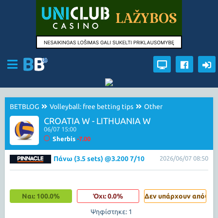
BETBLOG
Volleyball: free betting tips
Other
CROATIA W - LITHUANIA W
06/07 15:00
Sherbis
-7.00
Πάνω (3.5 sets) @3.200 7/10
2026/06/07 08:50
Ναι: 100.0%
Όχι: 0.0%
Δεν υπάρχουν απόψεις
Ψηφίστηκε: 1