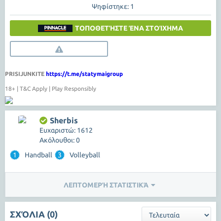
Ψηφίστηκε: 1
ΤΟΠΟΘΕΤΉΣΤΕ ΈΝΑ ΣΤΟΊΧΗΜΑ
PRISIJUNKITE
https://t.me/statymaigroup
18+ | T&C Apply | Play Responsibly
Sherbis
Ευχαριστώ: 1612
Ακόλουθοι: 0
1
Handball
3
Volleyball
ΛΕΠΤΟΜΕΡΉ ΣΤΑΤΙΣΤΙΚΆ
ΣΧΌΛΙΑ (0)