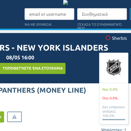
ΝΑ ΜΕ ΘΥΜΆΣΑΙ
ΞΈΧΑΣΑ ΤΟ ΣΥΝΘΗΜΑΤΙΚΌ
ΜΟΥ
Sherbis
RS - NEW YORK ISLANDERS
08/05 16:00
ΤΟΠΟΘΕΤΉΣΤΕ ΈΝΑ ΣΤΟΊΧΗΜΑ
PANTHERS (MONEY LINE)
Ναι: 0.0%
Όχι: 0.0%
Δεν υπάρχουν
απόψεις:
100.0%
Α
Ψηφίστηκε: 1