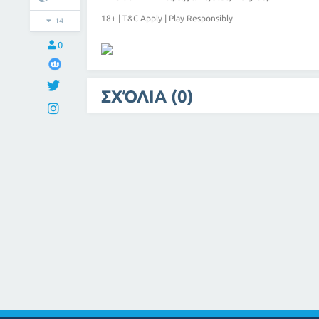
18+ | T&C Apply | Play Responsibly
14
0
ΣΧΌΛΙΑ (0)