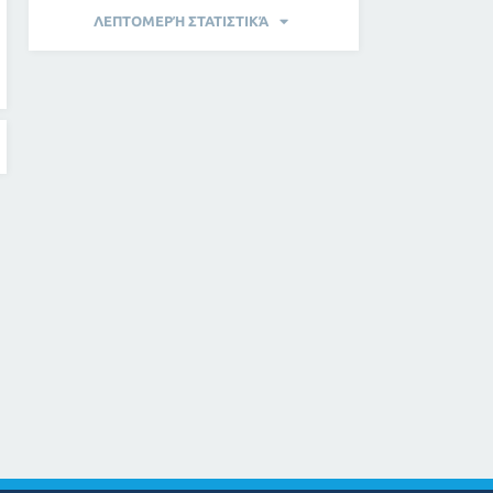
ΛΕΠΤΟΜΕΡΉ ΣΤΑΤΙΣΤΙΚΆ