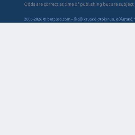
Odds are correct at time of publishing but are subject
2005-2026 © betblog.com – διαδικτυακό στοίχημα, αθλητικά