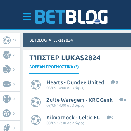
BETBLOG
Lukas2824
17
2
ΤΊΠΣΤΕΡ LUKAS2824
ΔΩΡΕΆΝ ΠΡΟΓΝΩΣΤΙΚΆ (3)
0
Hearts - Dundee United
0
0
08/09 14:00 σε 3 ώρες
Zulte Waregem - KRC Genk
0
0
08/09 14:00 σε 3 ώρες
0
Kilmarnock - Celtic FC
0
08/09 12:30 σε 2 ώρες
0