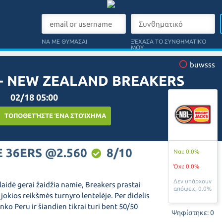
ΝΑ ΜΕ ΘΥΜΆΣΑΙ
ΞΈΧΑΣΑ ΤΟ ΣΥΝΘΗΜΑΤΙΚΌ
ΜΟΥ
buwsss
 - NEW ZEALAND BREAKERS
02/18 05:00
ΤΟΠΟΘΕΤΉΣΤΕ ΈΝΑ ΣΤΟΊΧΗΜΑ
 36ERS @2.560
8/10
Ναι: 0.0%
Όχι: 0.0%
Δεν υπάρχουν
aidė gerai žaidžia namie, Breakers prastai
απόψεις: 0.0%
jokios reikšmės turnyro lentelėje. Per didelis
nko Peru ir šiandien tikrai turi bent 50/50
Ψηφίστηκε: 0