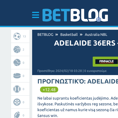
BETBLOG
Basketball
Australia NBL
13
ADELAIDE 36ERS
2
0
Προστέθηκε 2024/02/18 03:28 | 0 ευχαριστούμε
0
ΠΡΟΓΝΩΣΤΙΚΌ: ADELAIDE
+12.48
0
Ne labai suprantu koeficientas judėjimo. Adel
0
išvykose. Paskutinės varžybos reg sezone, be 
koeficientas už namus kurie visą sezoną čia ri
šansus win.
0