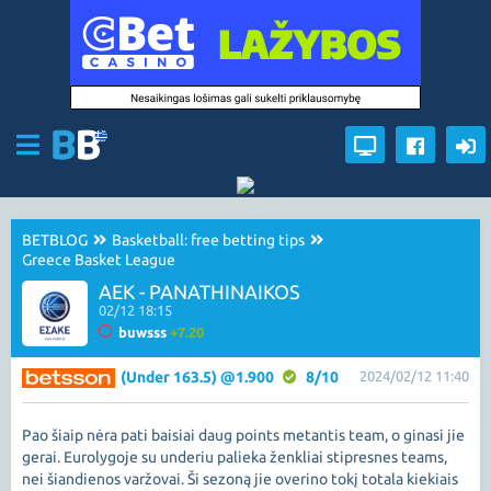
BETBLOG
Basketball: free betting tips
Greece Basket League
AEK - PANATHINAIKOS
02/12 18:15
buwsss
+7.20
(Under 163.5) @1.900
8/10
2024/02/12 11:40
Pao šiaip nėra pati baisiai daug points metantis team, o ginasi jie
gerai. Eurolygoje su underiu palieka ženkliai stipresnes teams,
nei šiandienos varžovai. Ši sezoną jie overino tokį totala kiekiais