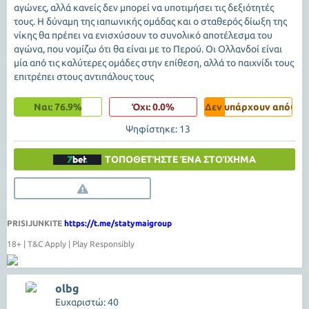
αγώνες, αλλά κανείς δεν μπορεί να υποτιμήσει τις δεξιότητές
τους. Η δύναμη της ιαπωνικής ομάδας και ο σταθερός δίωξη της
νίκης θα πρέπει να ενισχύσουν το συνολικό αποτέλεσμα του
αγώνα, που νομίζω ότι θα είναι με το Περού. Οι Ολλανδοί είναι
μία από τις καλύτερες ομάδες στην επίθεση, αλλά το παιχνίδι τους
επιτρέπει στους αντιπάλους τους
Ναι: 76.9%
Όχι: 0.0%
Δεν υπάρχουν απόψεις
Ψηφίστηκε: 13
ΤΟΠΟΘΕΤΉΣΤΕ ΈΝΑ ΣΤΟΊΧΗΜΑ
PRISIJUNKITE
https://t.me/statymaigroup
18+ | T&C Apply | Play Responsibly
olbg
Ευχαριστώ: 40