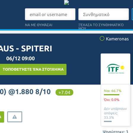
ΝΑ ΜΕ ΘΥΜΆΣΑΙ
ΞΈΧΑΣΑ ΤΟ ΣΥΝΘΗΜΑΤΙΚΌ
ΜΟΥ
Kameronas
US - SPITERI
06/12 09:00
ΤΟΠΟΘΕΤΉΣΤΕ ΈΝΑ ΣΤΟΊΧΗΜΑ
0) @1.880 8/10
Ναι: 66.7%
+7.04
Όχι: 0.0%
Δεν υπάρχουν
απόψεις:
Α
33.3%
Ψηφίστηκε: 3