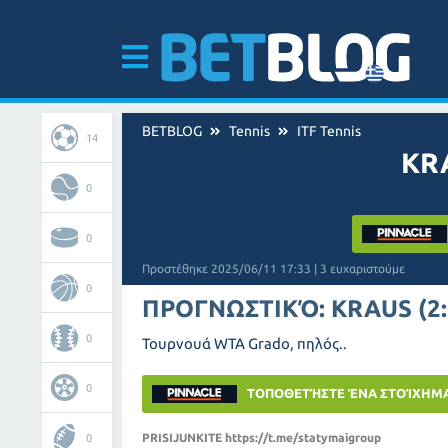
BETBLOG
Tennis
ITF Tennis
14
KRA
0
0
Προστέθηκε 2025/06/11 17:33 | 3 ευχαριστούμε
0
ΠΡΟΓΝΩΣΤΙΚΌ: KRAUS (2:
0
Τουρνουά WTA Grado, πηλός..
0
ΤΟΠΟΘΕΤΉΣΤΕ ΈΝΑ ΣΤΟΊΧΗΜ
PRISIJUNKITE
https://t.me/statymaigroup
0